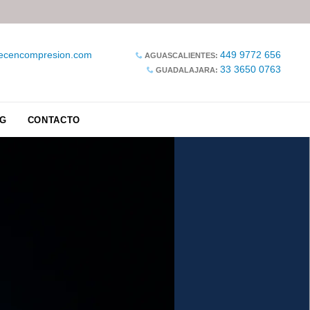
ecencompresion.com
449 9772 656

AGUASCALIENTES:
33 3650 0763

GUADALAJARA:
G
CONTACTO