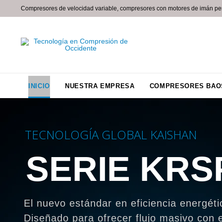
Compresores de velocidad variable, compresores con motores de imán p
INICIO
NUESTRA EMPRESA
COMPRESORES BAOS
T
E
C
N
O
L
O
G
Í
A
G
L
O
B
A
L
K
A
I
S
H
A
N
S
E
R
I
E
K
R
S
El nuevo estándar en eficiencia energéti
Diseñado para ofrecer flujo masivo con e