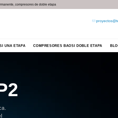
ermanente, compresores de doble etapa
proyectos@t

Skip
I UNA ETAPA
COMPRESORES BAOSI DOBLE ETAPA
BLO
to
content
P
2
ca.
l